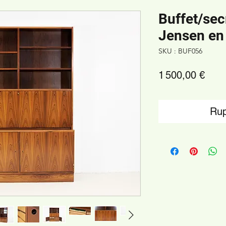
Buffet/sec
Jensen en
SKU : BUF056
Prix
1 500,00 €
Rup