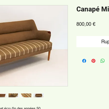
Canapé Mi
Prix
800,00 €
Rup
et écru fin des années 50.