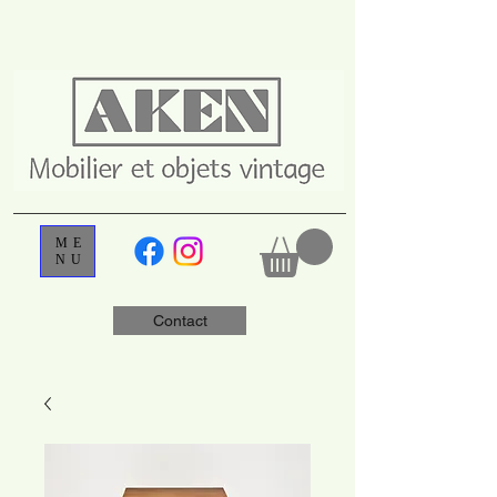
ME
NU
Contact