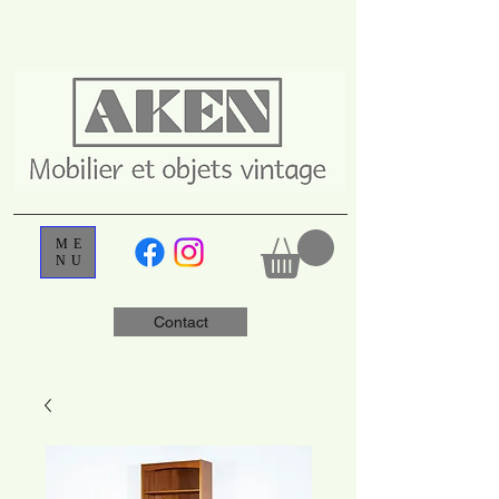
ME
NU
Contact