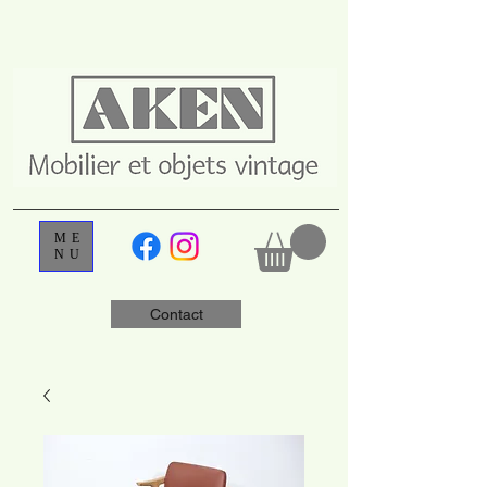
ME
NU
Contact