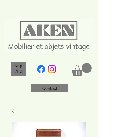
ME
NU
Contact