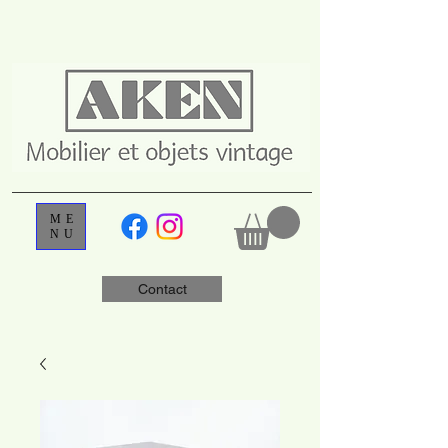
ME
NU
Contact