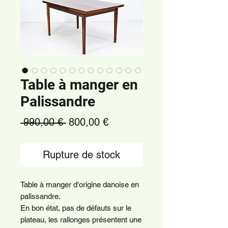
Table à manger en
Palissandre
Prix
Prix
 990,00 € 
800,00 €
original
promotionnel
Rupture de stock
Table à manger d'origine danoise en
palissandre.
En bon état, pas de défauts sur le
plateau, les rallonges présentent une