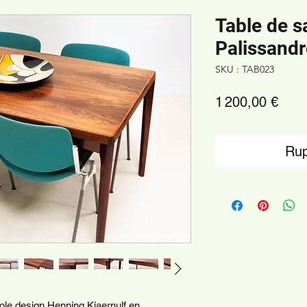
Table de s
Palissandr
SKU : TAB023
Prix
1 200,00 €
Rup
tole design Henning Kjaernulf en