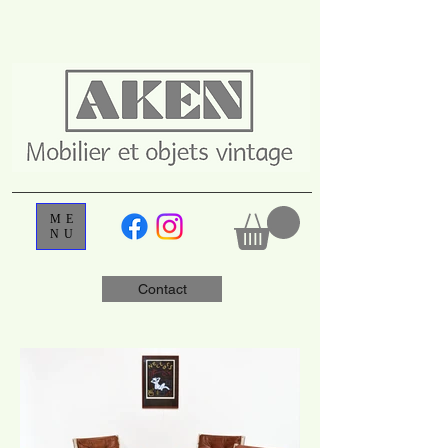
ME
NU
Contact