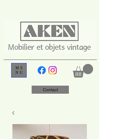
ME
NU
Contact