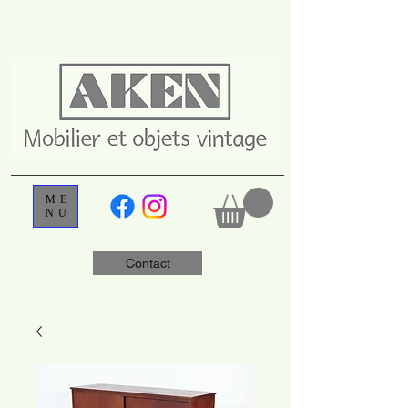
ME
NU
Contact