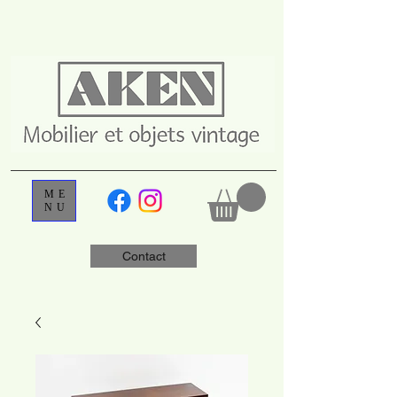
ME
NU
Contact