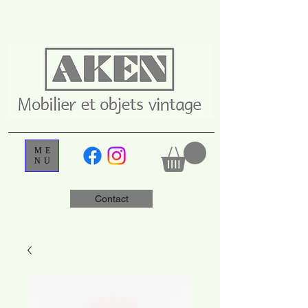
ME
NU
Contact