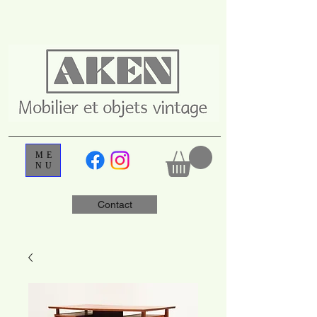
ME
NU
Contact