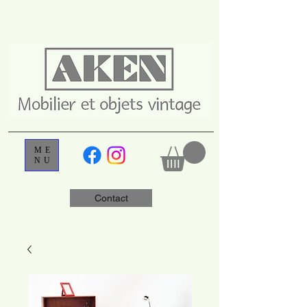
ME
NU
Contact