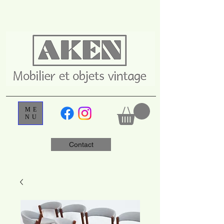
ME
NU
Contact