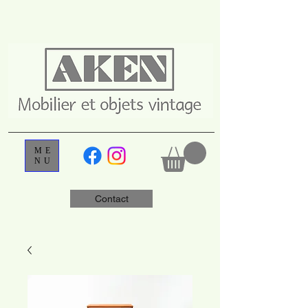
ME
NU
Contact