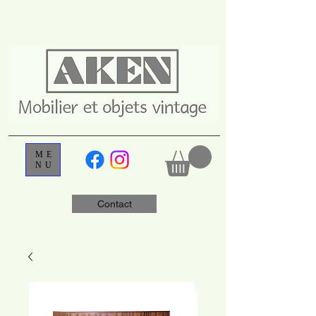
ME
NU
Contact