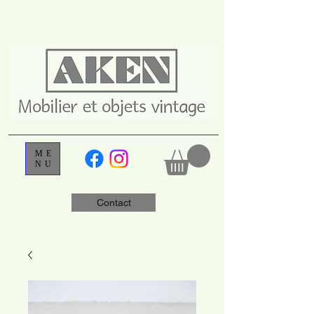
ME
NU
Contact