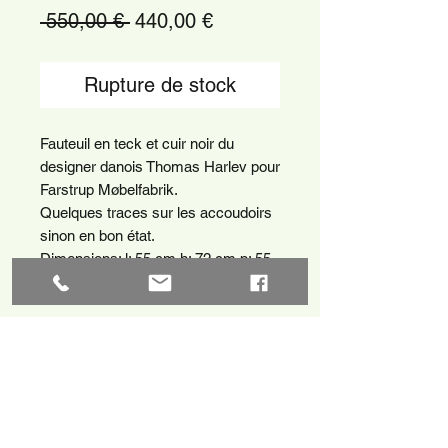
Prix
Prix
 550,00 € 
440,00 €
original
promotionnel
Rupture de stock
Fauteuil en teck et cuir noir du
designer danois Thomas Harlev pour
Farstrup Møbelfabrik.
Quelques traces sur les accoudoirs
sinon en bon état.
Dimensions: l: 55 cm h: 72 cm p: 55
cm