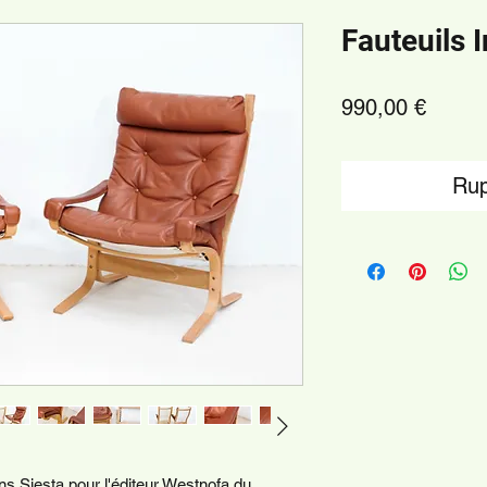
Fauteuils 
Prix
990,00 €
Rup
ens Siesta pour l'éditeur Westnofa du