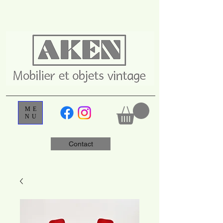
ME
NU
Contact