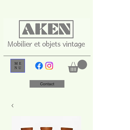
ME
NU
Contact