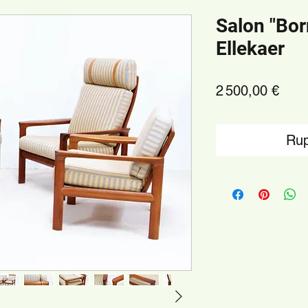
Salon "Bo
Ellekaer
Prix
2 500,00 €
Rup