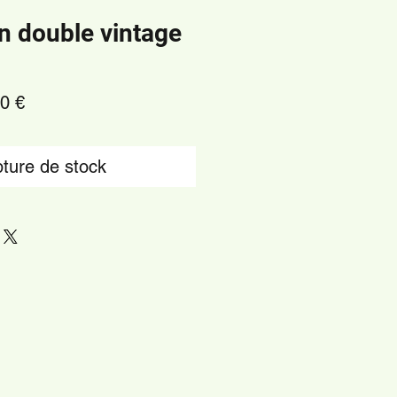
n double vintage
Prix
0 €
nal
promotionnel
ture de stock