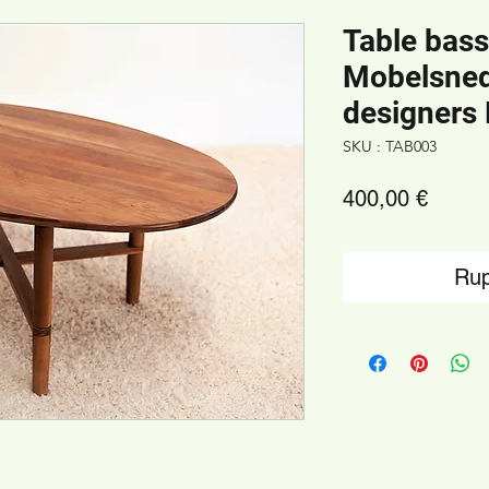
Table bass
Mobelsned
designers 
SKU : TAB003
Prix
400,00 €
Rup